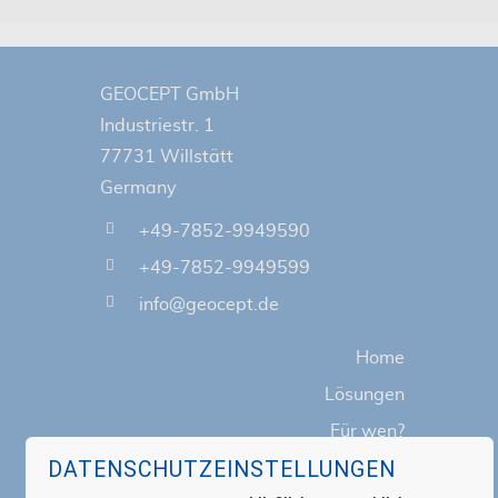
GEOCEPT GmbH
Industriestr. 1
77731 Willstätt
Germany
+49-7852-9949590
+49-7852-9949599
info@geocept.de
Home
Lösungen
Für wen?
DATENSCHUTZEINSTELLUNGEN
Hilfe