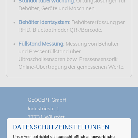
Standortüberwachung
:
Ortungslösungen für
Behälter, Geräte und Maschinen.
Behälter Identsystem
:
Behältererfassung per
RFID, Bluetooth oder QR-/Barcode.
Füllstand Messung
:
Messung von Behälter-
und Pressenfüllstand über
Ultraschallsensoren bzw. Pressensensorik.
Online-Übertragung der gemessenen Werte.
GEOCEPT GmbH
Industriestr. 1
77731 Willstätt
DATENSCHUTZEINSTELLUNGEN
Germany
ausschließlich
gewerbliche
Unser Angebot richtet sich
an