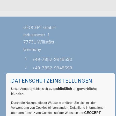
GEOCEPT GmbH
Industriestr. 1
77731 Willstätt
Germany
+49-7852-9949590
+49-7852-9949599
info@geocept.de
DATENSCHUTZEINSTELLUNGEN
ausschließlich
gewerbliche
Unser Angebot richtet sich
an
Home
Kunden.
Lösungen
Durch die Nutzung dieser Webseite erklären Sie sich mit der
Für wen?
Verwendung von Cookies einverstanden. Detaillierte Informationen
GEOCEPT
über den Einsatz von Cookies auf der Webseite der
Hilfe